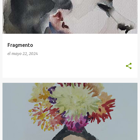
t
r
a
d
a
Fragmento
s
el
mayo 22, 2024