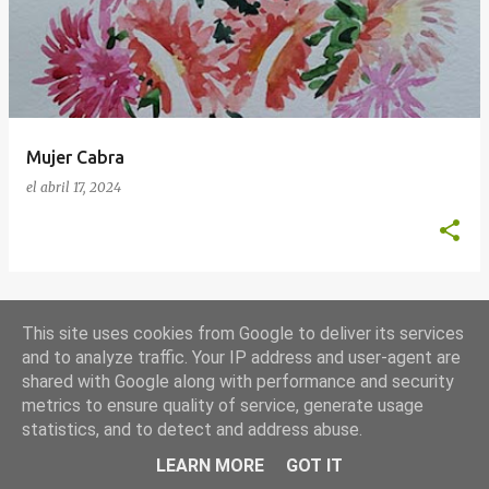
t
r
a
d
a
Mujer Cabra
s
el
abril 17, 2024
This site uses cookies from Google to deliver its services
MÁS ENTRADAS
and to analyze traffic. Your IP address and user-agent are
shared with Google along with performance and security
metrics to ensure quality of service, generate usage
Con la tecnología de Blogger
statistics, and to detect and address abuse.
💭 paquigarcia.es@gmail.com
LEARN MORE
GOT IT