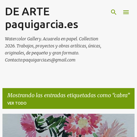
DE ARTE
Ir al contenido principal
paquigarcia.es
Watercolor Gallery. Acuarela en papel. Collection
2026. Trabajos, proyectos y obras artíticas, únicas,
originales, de pequeño y gran formato.
Contacto:paquigarcia.es@gmail.com
Mostrando las entradas etiquetadas como
cabra
VER TODO
E
n